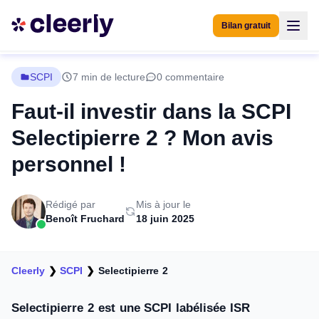
Bilan gratuit
SCPI
7 min de lecture
0 commentaire
Faut-il investir dans la SCPI
Selectipierre 2 ? Mon avis
personnel !
Rédigé par
Mis à jour le
Benoît Fruchard
18 juin 2025
Cleerly
❯
SCPI
❯
Selectipierre 2
Selectipierre 2 est une SCPI labélisée ISR