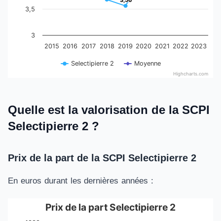
3,56
3,56
3,5
3
2015
2016
2017
2018
2019
2020
2021
2022
2023
Selectipierre 2
Moyenne
Highcharts.com
End of interactive chart.
Quelle est la valorisation de la SCPI
Selectipierre 2 ?
Prix de la part de la SCPI Selectipierre 2
En euros durant les dernières années :
Prix de la part Selectipierre 2
Prix de la part Selectipierre 2