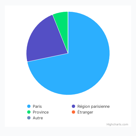
Chart
Pie chart with 5 slices.
Paris
Région parisienne
Étranger
Province
Autre
Highcharts.com
End of interactive chart.