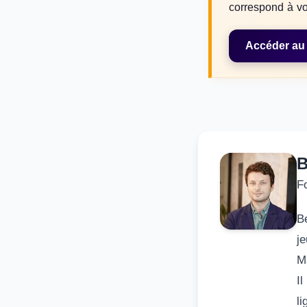
correspond à vot
Accéder au
B
F
B
j
M
I
li