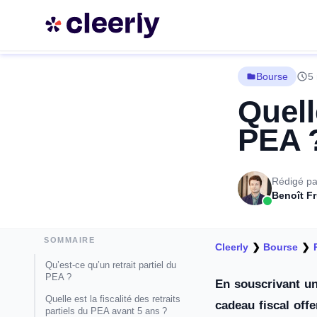
Bourse
5 
Quell
PEA 
Rédigé pa
Benoît F
SOMMAIRE
Cleerly
❯
Bourse
❯
Qu’est-ce qu’un retrait partiel du
PEA ?
En souscrivant un
Quelle est la fiscalité des retraits
cadeau fiscal offe
partiels du PEA avant 5 ans ?