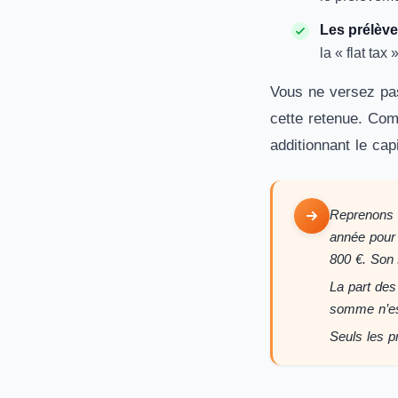
Les prélève
la « flat tax »
Vous ne versez pas
cette retenue. Comm
additionnant le cap
Reprenons l
année pour e
800 €. Son P
La part des 
somme n’est
Seuls les p