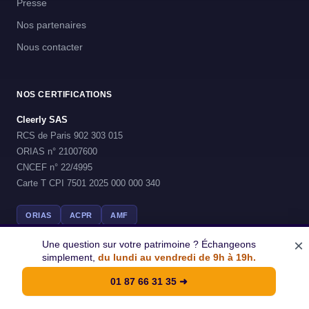
Presse
Nos partenaires
Nous contacter
NOS CERTIFICATIONS
Cleerly SAS
RCS de Paris 902 303 015
ORIAS n° 21007600
CNCEF n° 22/4995
Carte T CPI 7501 2025 000 000 340
ORIAS
ACPR
AMF
×
Une question sur votre patrimoine ? Échangeons
simplement,
du lundi au vendredi de 9h à 19h.
© 2026 Cleerly - Tous droits reserves
01 87 66 31 35
➜
Mentions legales
CGU