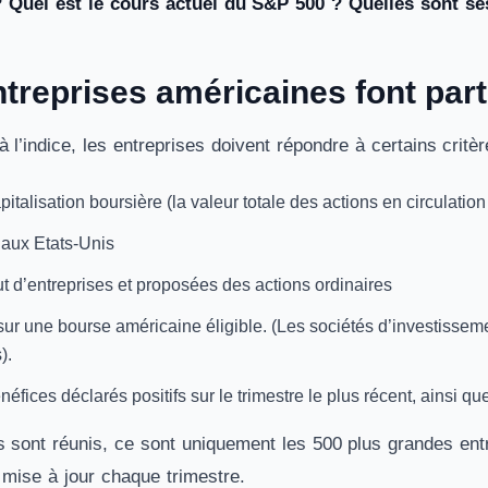
 Quel est le cours actuel du S&P 500 ? Quelles sont s
ntreprises américaines font par
à l’indice, les entreprises doivent répondre à certains critèr
italisation boursière (la valeur totale des actions en circulation
 aux Etats-Unis
tut d’entreprises et proposées des actions ordinaires
sur une bourse américaine éligible. (Les sociétés d’investisse
).
éfices déclarés positifs sur le trimestre le plus récent, ainsi qu
es sont réunis, ce sont uniquement les 500 plus grandes entr
t mise à jour chaque trimestre.