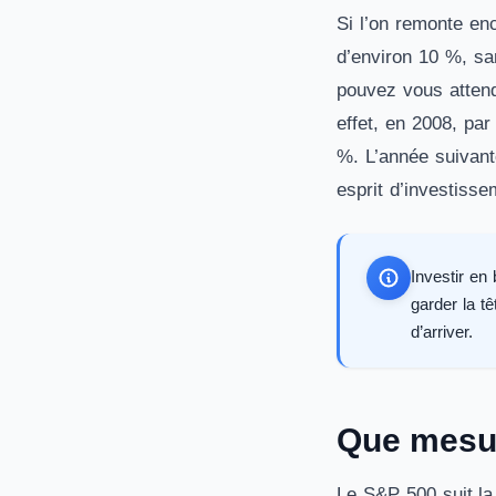
Si l’on remonte en
d’environ 10 %, san
pouvez vous attend
effet, en 2008, pa
%. L’année suivant
esprit d’investisse
Investir en
garder la t
d’arriver.
Que mesur
Le S&P 500 suit la 