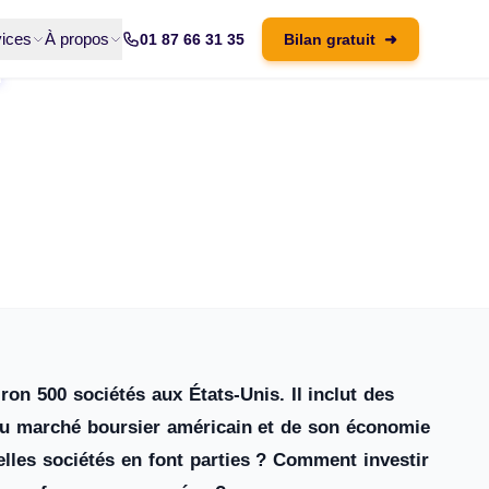
ices
À propos
01 87 66 31 35
Bilan gratuit
➜
?
on 500 sociétés aux États-Unis. Il inclut des
 du marché boursier américain et de son économie
elles sociétés en font parties ? Comment investir