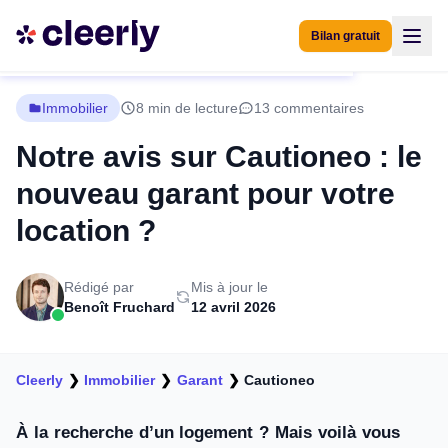
Bilan gratuit
Immobilier
8 min de lecture
13 commentaires
Notre avis sur Cautioneo : le
nouveau garant pour votre
location ?
Rédigé par
Mis à jour le
Benoît Fruchard
12 avril 2026
Cleerly
❯
Immobilier
❯
Garant
❯
Cautioneo
À la recherche d’un logement ? Mais voilà vous