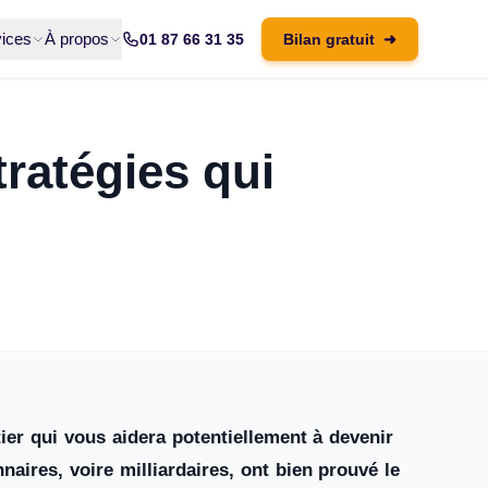
ices
À propos
01 87 66 31 35
Bilan gratuit
➜
tratégies qui
ier qui vous aidera potentiellement à devenir
nnaires, voire milliardaires, ont bien prouvé le