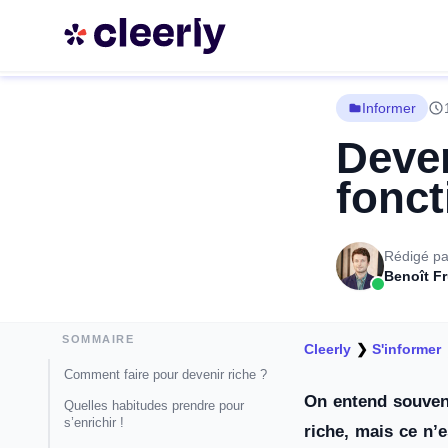
Informer
Deven
fonct
Rédigé pa
Benoît F
SOMMAIRE
Cleerly
❯
S'informer
Comment faire pour devenir riche ?
On entend souvent
Quelles habitudes prendre pour
s’enrichir !
riche, mais ce n’e