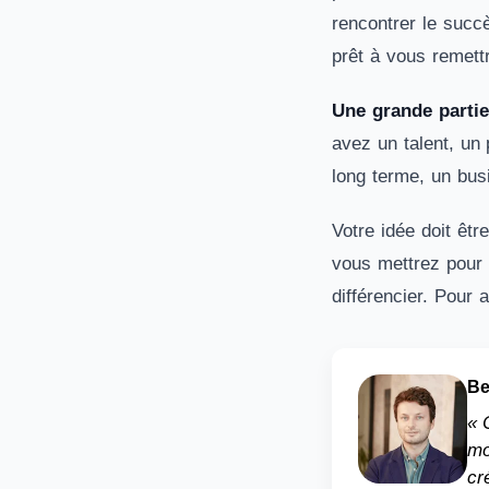
rencontrer le succè
prêt à vous remett
Une grande partie
avez un talent, un
long terme, un busi
Votre idée doit êtr
vous mettrez pour 
différencier. Pour 
Be
« 
mo
cr