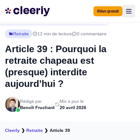
Bilan gratuit
Retraite
12 min de lecture
0 commentaire
Article 39 : Pourquoi la
retraite chapeau est
(presque) interdite
aujourd’hui ?
Rédigé par
Mis à jour le
Benoît Fruchard
20 avril 2026
Cleerly
❯
Retraite
❯
Article 39