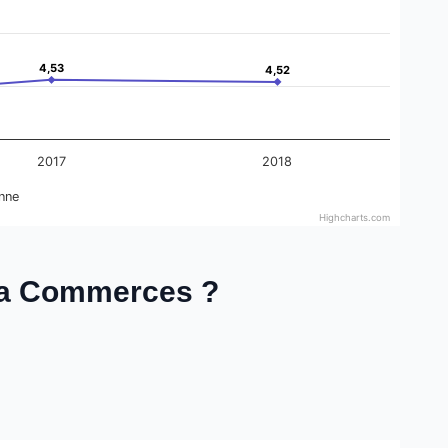
4,53
4,53
4,52
4,52
2017
2018
nne
Highcharts.com
ixia Commerces ?