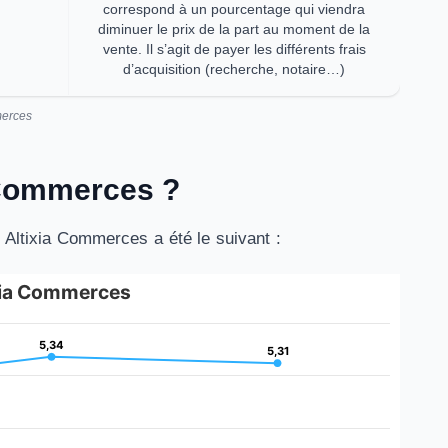
correspond à un pourcentage qui viendra
diminuer le prix de la part au moment de la
vente. Il s’agit de payer les différents frais
d’acquisition (recherche, notaire…)
merces
a Commerces ?
 Altixia Commerces a été le suivant :
ixia Commerces
5,34
5,34
5,31
5,31