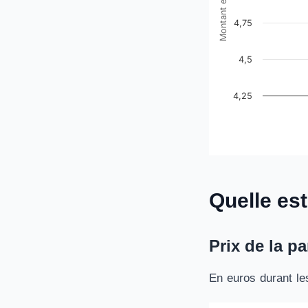
Montant en euros
4,75
4,5
4,25
End of interactive ch
Quelle est
Prix de la p
En euros durant le