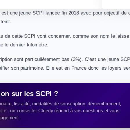
est une jeune SCPI lancée fin 2018 avec pour objectif de d
teint.
ts de cette SCPI vont concerner, comme son nom le laiss
e le dernier kilomètre.
ription sont particulièrement bas (3%). C’est une jeune SC
sifier son patrimoine. Elle est en France donc les loyers s
on sur les SCPI ?
naire, fiscalité, modalités de souscription, démembrement,
nce : un conseiller Cleerly répond à vos questions et vous
gagement.