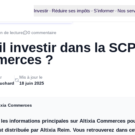
Investir
Réduire ses impôts
S'informer
Nos serv
n de lecture
0 commentaire
il investir dans la SCP
erces ?
r
Mis à jour le
ruchard
18 juin 2025
tixia Commerces
les informations principales sur Altixia Commerces pou
st distribuée par Altixia Reim. Vous retrouverez dans ce