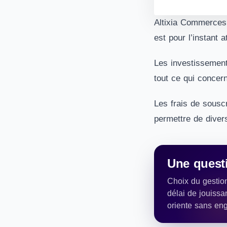
Altixia Commerces 
est pour l’instant at
Les investissemen
tout ce qui concern
Les frais de sousc
permettre de diver
Une questi
Choix du gestion
délai de jouissa
oriente sans en