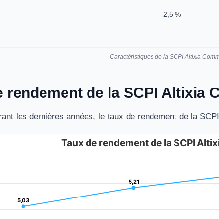
2,5 %
Caractéristiques de la SCPI Altixia Com
le rendement de la SCPI Altixi
ant les dernières années, le taux de rendement de la SCPI
Taux de rendement de la SCPI Alt
dement de la SCPI Altixia Commerces
es.
5,21
5,21
is displaying categories.
is displaying Montant en euros. Data ranges from 4.4 to 5.34.
5,03
5,03