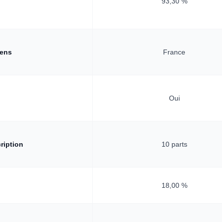
n
93,30 %
iens
France
Oui
ription
10 parts
18,00 %