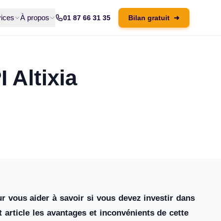
ices
À propos
01 87 66 31 35
Bilan gratuit
➜
I Altixia
r vous aider à savoir si vous devez investir dans
t article les avantages et inconvénients de cette