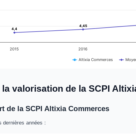
4,45
4,45
4,4
4,4
2015
2016
Altixia Commerces
Moye
art.
 la valorisation de la SCPI Alt
art de la SCPI Altixia Commerces
s dernières années :