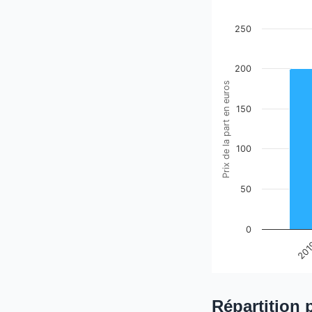
Prix de la part 
250
Bar chart with 6 bars
The chart has 1 X ax
200
The chart has 1 Y ax
Prix de la part en euros
150
100
50
0
20
End of interactive ch
Répartition 