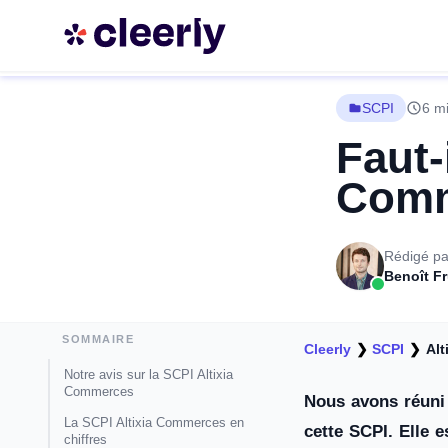
SCPI
6 mi
Faut-
Comm
Rédigé pa
Benoît F
SOMMAIRE
Cleerly
❯
SCPI
❯
Al
Notre avis sur la SCPI Altixia
Commerces
Nous avons réuni 
La SCPI Altixia Commerces en
cette SCPI. Elle e
chiffres