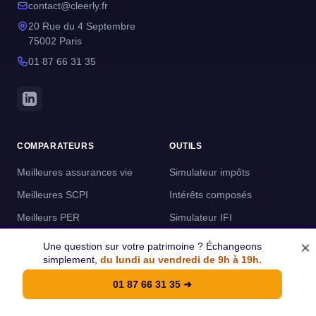
contact@cleerly.fr
20 Rue du 4 Septembre
75002 Paris
01 87 66 31 35
COMPARATEURS
OUTILS
Meilleures assurances vie
Simulateur impôts
Meilleures SCPI
Intérêts composés
Meilleurs PER
Simulateur IFI
Meilleurs produits structurés
Simulateur PER
×
Une question sur votre patrimoine ? Échangeons
simplement,
du lundi au vendredi de 9h à 19h.
Meilleurs PEA
Simulateur d'épargne
01 87 66 31 35
➜
A PROPOS