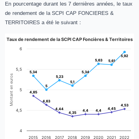
En pourcentage durant les 7 dernières années, le taux
de rendement de la SCPI CAP FONCIERES &
TERRITOIRES a été le suivant :
Taux de rendement de la SCPI CAP Foncières & Territoires
Taux de rendement de la SCPI CAP Foncières 
6
5,92
5,92
5,63
5,63
Line chart with 2 lines.
5,61
5,61
The chart has 1 X axis displaying categories.
5,5
5,34
5,34
5,34
5,34
The chart has 1 Y axis displaying Montant en euros. Data ran
Montant en euros
5,23
5,23
5,1
5,1
5
5
5
4,85
4,85
4,63
4,63
4,53
4,53
4,45
4,45
4,44
4,44
4,5
4,4
4,4
4,4
4,4
4,35
4,35
4
2015
2016
2017
2018
2019
2020
2021
2022