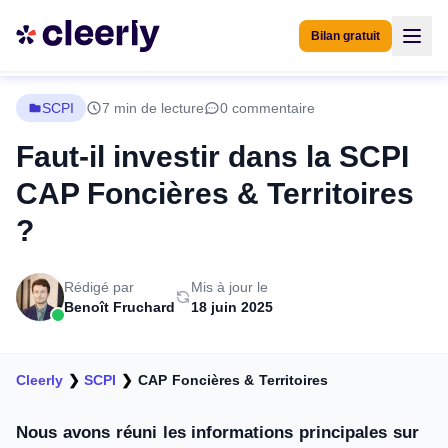
Bilan gratuit
SCPI
7 min de lecture
0 commentaire
Faut-il investir dans la SCPI
CAP Foncières & Territoires
?
Rédigé par
Mis à jour le
Benoît Fruchard
18 juin 2025
Cleerly
❯
SCPI
❯
CAP Foncières & Territoires
Nous avons réuni les informations principales sur