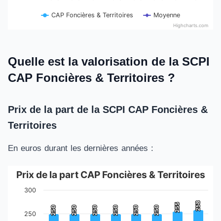
CAP Foncières & Territoires
Moyenne
Highcharts.com
End of interactive chart.
Quelle est la valorisation de la SCPI
CAP Foncières & Territoires ?
Prix de la part de la SCPI CAP Foncières &
Territoires
En euros durant les dernières années :
Prix de la part CAP Foncières & Territoires
Prix de la part CAP Foncières & Territoires
300
Bar chart with 8 bars.
258
258
255
255
250
250
250
250
250
250
250
250
250
250
250
250
The chart has 1 X axis displaying categories.
250