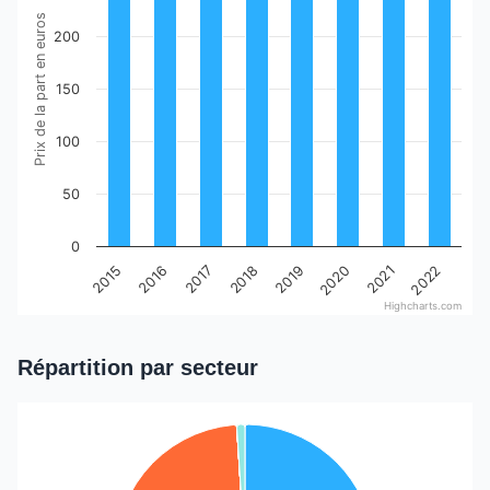
The chart has 1 Y axis displaying Prix de la part en euros. D
Prix de la part en euros
200
150
100
50
0
2015
2016
2017
2018
2019
2020
2021
2022
Highcharts.com
End of interactive chart.
Répartition par secteur
Chart
Pie chart with 10 slices.