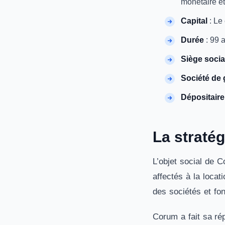
monétaire et
Capital
: Le 
Durée
: 99 a
Siège socia
Société de 
Dépositaire
La straté
L’objet social de C
affectés à la locat
des sociétés et fon
Corum a fait sa ré