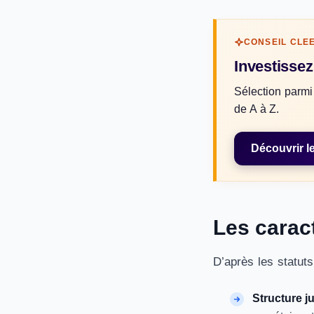
CONSEIL CLE
Investisse
Sélection parmi
de A à Z.
Découvrir l
Les carac
D’après les statuts
Structure j