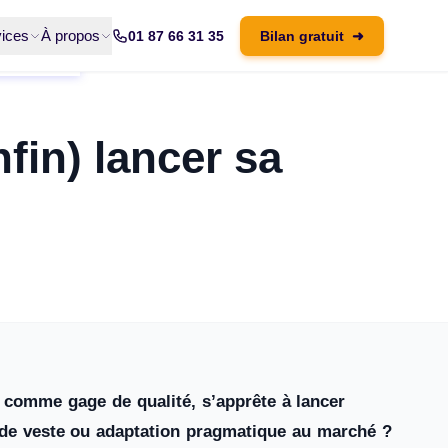
ices
À propos
01 87 66 31 35
Bilan gratuit
➜
fin) lancer sa
n comme gage de qualité, s’apprête à lancer
de veste ou adaptation pragmatique au marché ?