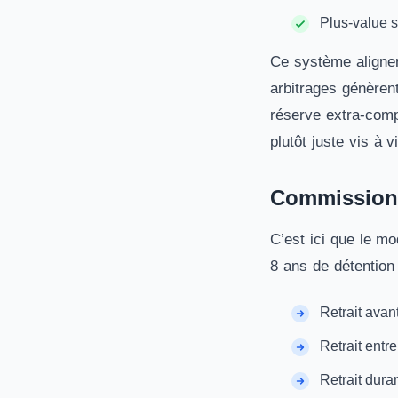
Plus-value 
Ce système aligner
arbitrages génèren
réserve extra-comp
plutôt juste vis à 
Commission de
C’est ici que le m
8 ans de détention 
Retrait avan
Retrait entr
Retrait dura