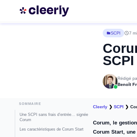
SCPI
7 mi
Corum
SCPI 
Rédigé pa
Benoît F
SOMMAIRE
Cleerly
❯
SCPI
❯
Co
Une SCPI sans frais d’entrée… signée
Corum
Corum, le gestion
Les caractéristiques de Corum Start
Corum Start, une