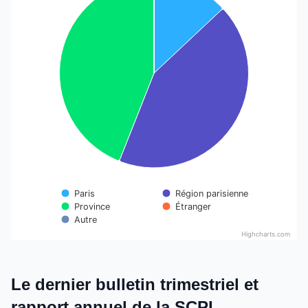
Pie chart with 5 slices.
Paris
Région parisienne
Étranger
Province
Autre
Highcharts.com
End of interactive chart.
Le dernier bulletin trimestriel et
rapport annuel de la SCPI