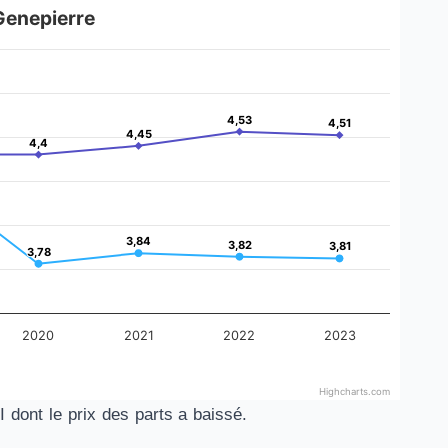
Genepierre
4,53
4,53
4,51
4,51
4,45
4,45
4,4
4,4
3,84
3,84
3,82
3,82
3,81
3,81
3,78
3,78
2020
2021
2022
2023
Highcharts.com
 dont le prix des parts a baissé.