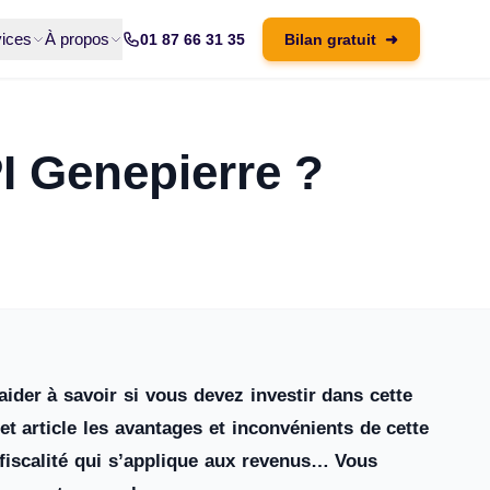
ices
À propos
01 87 66 31 35
Bilan gratuit
➜
PI Genepierre ?
ider à savoir si vous devez investir dans cette
t article les avantages et inconvénients de cette
a fiscalité qui s’applique aux revenus… Vous