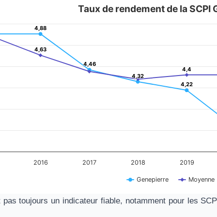
Taux de rendement de la SCPI 
dement de la SCPI Genepierre
4,88
4,88
es.
4,63
4,63
is displaying categories.
4,46
4,46
is displaying Montant en euros. Data ranges from 3.78 to 4.88.
4,4
4,4
4,32
4,32
4,22
4,22
2016
2017
2018
2019
Genepierre
Moyenne
art.
 pas toujours un indicateur fiable, notamment pour les SCPI