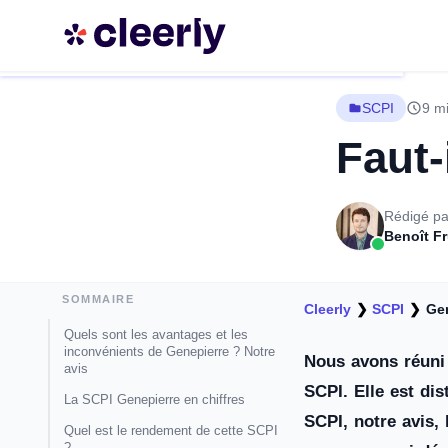
SCPI
9 mi
Faut-
Rédigé pa
Benoît F
SOMMAIRE
Cleerly
❯
SCPI
❯
Ge
Quels sont les avantages et les
inconvénients de Genepierre ? Notre
Nous avons réuni 
avis
SCPI. Elle est di
La SCPI Genepierre en chiffres
SCPI, notre avis,
Quel est le rendement de cette SCPI
?