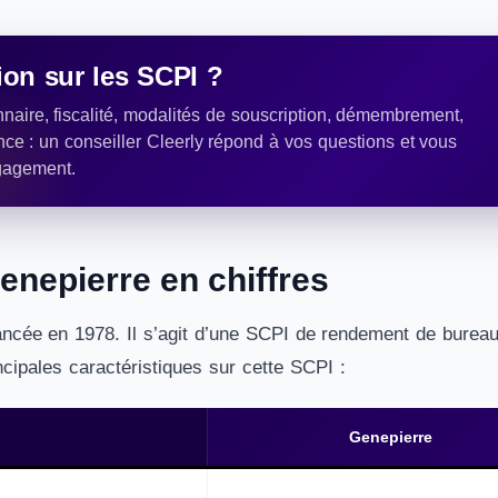
on sur les SCPI ?
naire, fiscalité, modalités de souscription, démembrement,
nce : un conseiller Cleerly répond à vos questions et vous
gagement.
enepierre en chiffres
ancée en 1978. Il s’agit d’une SCPI de rendement de bureau
incipales caractéristiques sur cette SCPI :
Genepierre