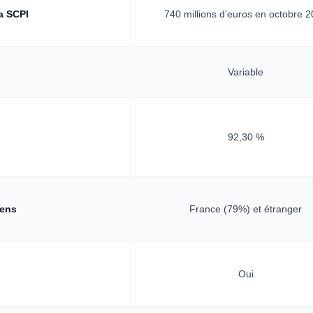
la SCPI
740 millions d’euros en octobre 
Variable
n
92,30 %
iens
France (79%) et étranger
Oui