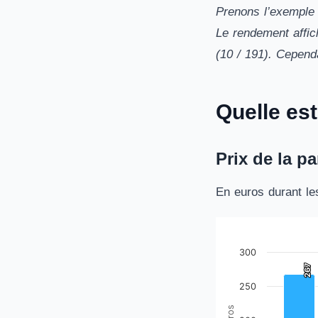
Prenons l’exemple 
Le rendement affich
(10 / 191). Cepend
Quelle est
Prix de la p
En euros durant le
Prix de la part G
300
Bar chart with 10 ba
267
267
The chart has 1 X ax
250
The chart has 1 Y ax