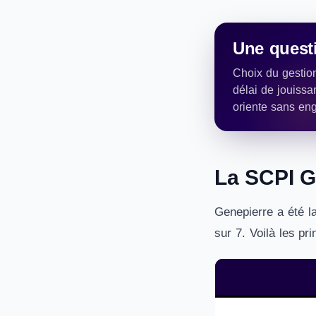
Une questi
Choix du gestion
délai de jouissa
oriente sans en
La SCPI G
Genepierre a été l
sur 7. Voilà les pr