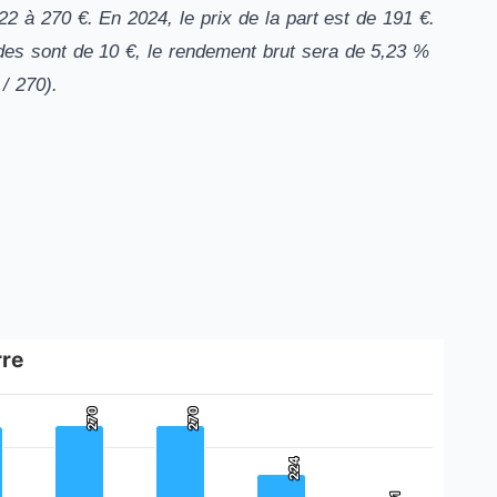
 à 270 €. En 2024, le prix de la part est de 191 €.
endes sont de 10 €, le rendement brut sera de 5,23 %
/ 270).
rre
270
270
270
270
224
224
270.