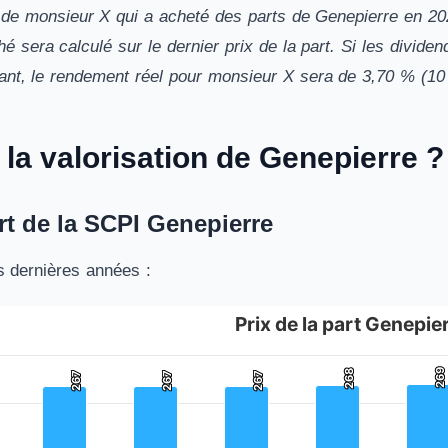
de monsieur X qui a acheté des parts de Genepierre en 2022
é sera calculé sur le dernier prix de la part. Si les divid
ant, le rendement réel pour monsieur X sera de 3,70 % (10 
 la valorisation de Genepierre ?
art de la SCPI Genepierre
s dernières années :
Prix de la part Genepie
enepierre
rs.
269
269
268
268
267
267
267
267
267
267
is displaying categories.
is displaying Prix de la part en euros. Data ranges from 191 to 