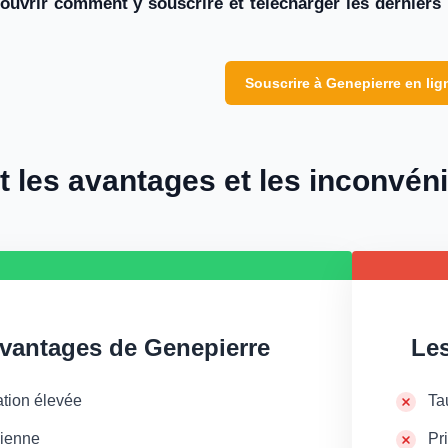
ouvrir comment y souscrire et télécharger les derniers 
Souscrire à Genepierre en lig
t les avantages et les inconvén
vantages de Genepierre
Les
ation élevée
Ta
ienne
Pr