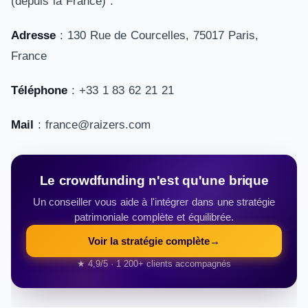
(depuis la France) :
Adresse
: 130 Rue de Courcelles, 75017 Paris,
France
Téléphone
: +33 1 83 62 21 21
Mail
: france@raizers.com
Le crowdfunding n'est qu'une brique
Un conseiller vous aide à l'intégrer dans une stratégie
patrimoniale complète et équilibrée.
Voir la stratégie complète
→
★ 4,9/5 · 1 200+ clients accompagnés