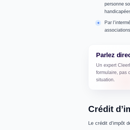
personne so
handicapées
Par l’interm
associations
Parlez dire
Un expert Cleer
formulaire, pas d
situation.
Crédit d’i
Le crédit d’impôt 