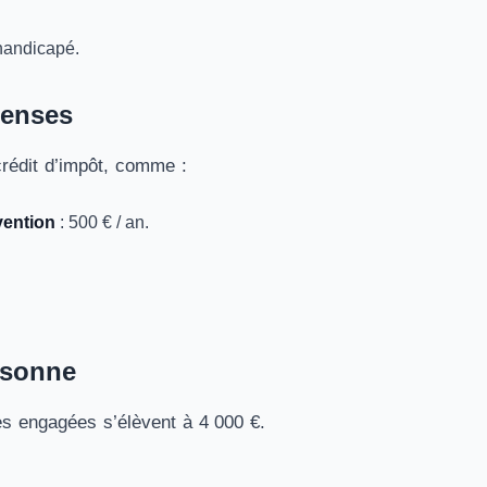
 handicapé.
penses
crédit d’impôt, comme :
vention
: 500 € / an.
personne
s engagées s’élèvent à 4 000 €.