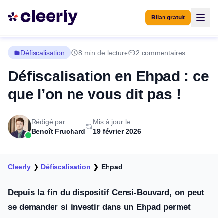
Bilan gratuit
Défiscalisation
8 min de lecture
2 commentaires
Défiscalisation en Ehpad : ce
que l’on ne vous dit pas !
Rédigé par
Mis à jour le
Benoît Fruchard
19 février 2026
Cleerly
❯
Défiscalisation
❯
Ehpad
Depuis la fin du dispositif Censi-Bouvard, on peut
se demander si investir dans un Ehpad permet