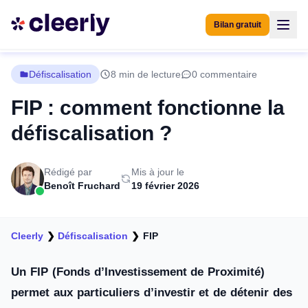
Bilan gratuit
Défiscalisation
8 min de lecture
0 commentaire
FIP : comment fonctionne la
défiscalisation ?
Rédigé par
Mis à jour le
Benoît Fruchard
19 février 2026
Cleerly
❯
Défiscalisation
❯
FIP
Un FIP (Fonds d’Investissement de Proximité)
permet aux particuliers d’investir et de détenir des