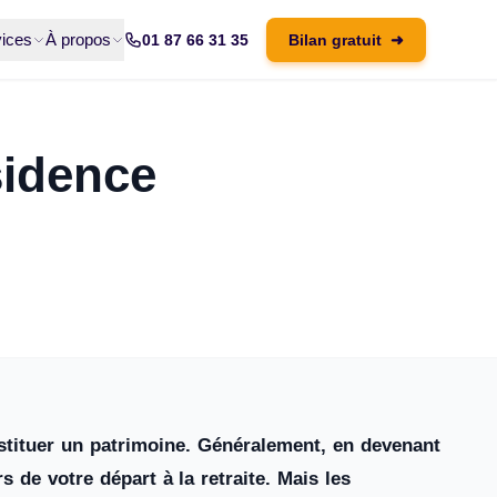
ices
À propos
01 87 66 31 35
Bilan gratuit
➜
sidence
stituer un patrimoine. Généralement, en devenant
s de votre départ à la retraite. Mais les