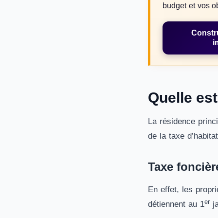
budget et vos ob
Constr
i
Quelle est
La résidence princi
de la taxe d’habita
Taxe foncièr
En effet, les propr
er
détiennent au 1
ja