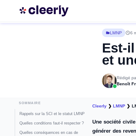
LMNP
6 
Est-i
et un
Rédigé pa
Benoît F
SOMMAIRE
Cleerly
❯
LMNP
❯
L
Rappels sur la SCI et le statut LMNP
Une société civil
Quelles conditions faut-il respecter ?
générer des revenu
Quelles conséquences en cas de