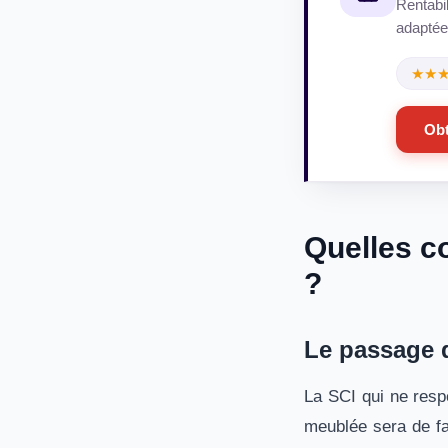
Rentabi
adaptées
★★
Obt
Quelles c
?
Le passage d
La SCI qui ne resp
meublée sera de fa