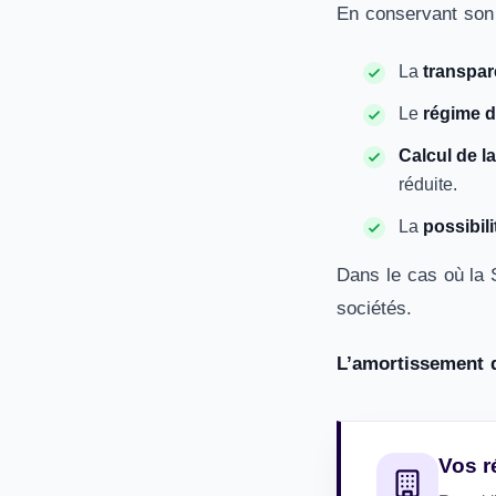
En conservant son 
La
transpar
Le
régime d
Calcul de l
réduite.
La
possibili
Dans le cas où la S
sociétés.
L’amortissement d
Vos r