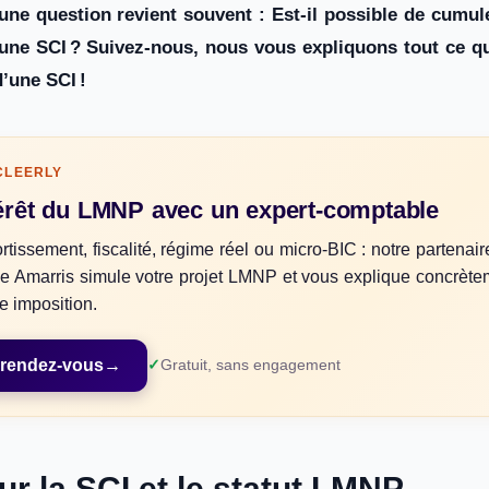
s une question revient souvent : Est-il possible de cumu
 une SCI ? Suivez-nous, nous vous expliquons tout ce que
’une SCI !
CLEERLY
ntérêt du LMNP avec un expert-comptable
rtissement, fiscalité, régime réel ou micro-BIC : notre partenair
e Amarris simule votre projet LMNP et vous explique concrète
e imposition.
n rendez-vous
→
Gratuit, sans engagement
r la SCI et le statut LMNP