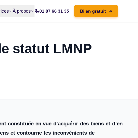
ices
À propos
01 87 66 31 35
Bilan gratuit
➜
 le statut LMNP
ent constituée en vue d’acquérir des biens et d’en
biens et contourne les inconvénients de