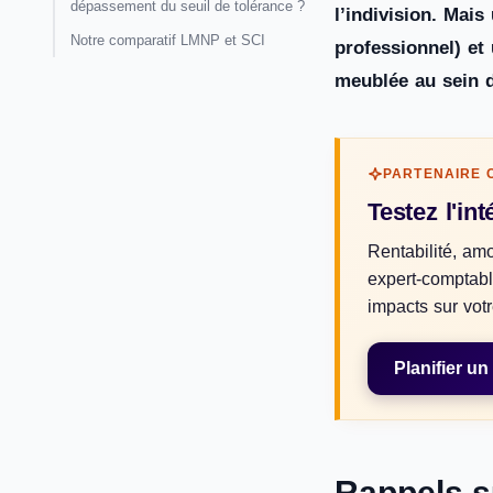
dépassement du seuil de tolérance ?
l’indivision. Mai
Notre comparatif LMNP et SCI
professionnel) et
meublée au sein d
PARTENAIRE 
Testez l'i
Rentabilité, amo
expert-comptabl
impacts sur votr
Planifier u
Rappels su