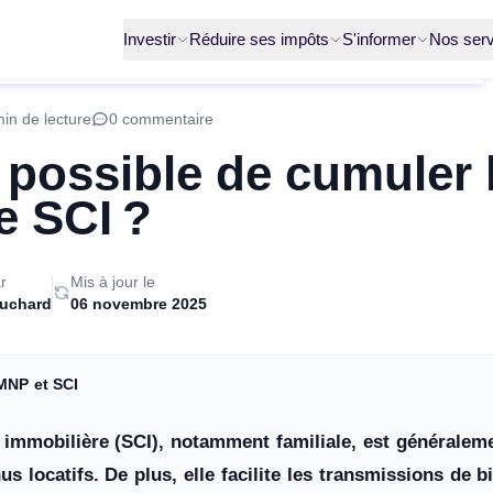
Investir
Réduire ses impôts
S'informer
Nos serv
min de lecture
0 commentaire
l possible de cumuler
e SCI ?
r
Mis à jour le
ruchard
06 novembre 2025
MNP et SCI
e immobilière (SCI), notamment familiale, est généralem
s locatifs. De plus, elle facilite les transmissions de 