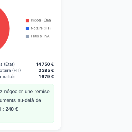
s (État)
14 750 €
taire (HT)
2 395 €
rmalités
1 679 €
z négocier une remise
uments au-delà de
l :
240 €