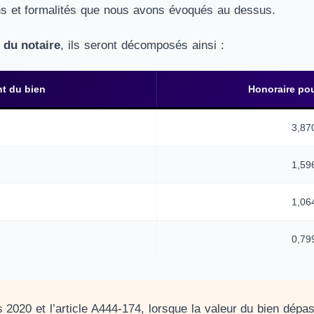
ons et formalités que nous avons évoqués au dessus.
 du notaire
, ils seront décomposés ainsi :
t du bien
Honoraire pou
3,87
1,59
1,06
0,79
 2020 et l’
article A444-174
, lorsque la valeur du bien dépa