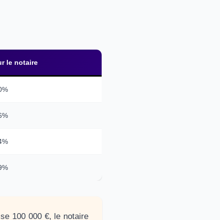
r le notaire
0%
6%
4%
9%
sse 100 000 €, le notaire