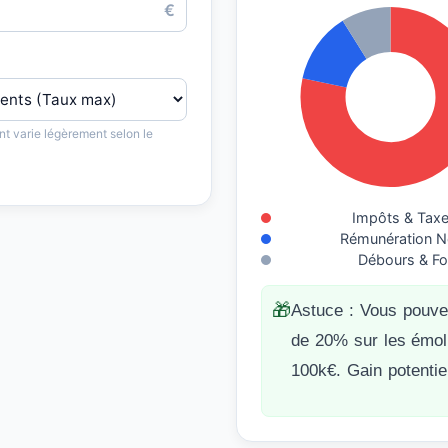
€
nt varie légèrement selon le
Impôts & Taxe
Rémunération No
Débours & Fo
🎁
Astuce : Vous pouve
de 20% sur les émol
100k€. Gain potentie