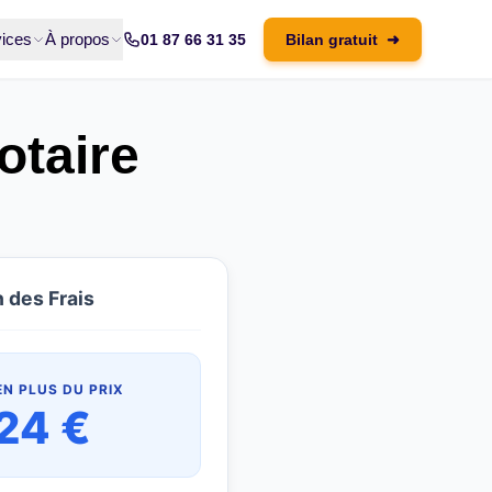
ices
À propos
01 87 66 31 35
Bilan gratuit
➜
otaire
 des Frais
EN PLUS DU PRIX
24 €