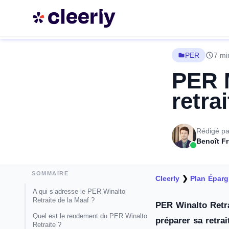
PER
7 mi
PER M
retra
Rédigé pa
Benoît F
SOMMAIRE
Cleerly
❯
Plan Éparg
A qui s’adresse le PER Winalto
Retraite de la Maaf ?
PER Winalto Retra
Quel est le rendement du PER Winalto
préparer sa retra
Retraite ?