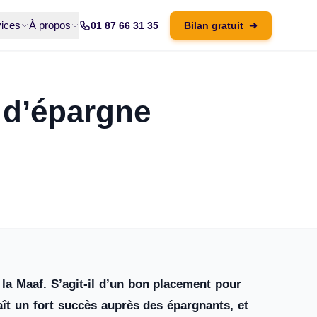
ices
À propos
01 87 66 31 35
Bilan gratuit
➜
 d’épargne
 la Maaf. S’agit-il d’un bon placement pour
aît un fort succès auprès des épargnants, et