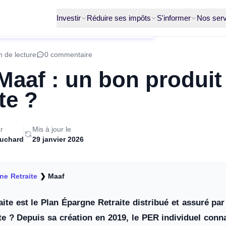
Investir
Réduire ses impôts
S'informer
Nos serv
n de lecture
0 commentaire
aaf : un bon produit
ite ?
r
Mis à jour le
ruchard
29 janvier 2026
ne Retraite
❯
Maaf
ite est le Plan Épargne Retraite distribué et assuré par
ite ? Depuis sa création en 2019, le PER individuel conn