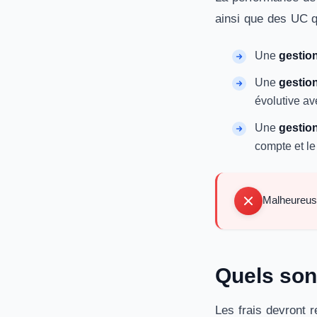
ainsi que des UC q
Une
gestion
Une
gestio
évolutive av
Une
gestion
compte et le
Malheureuse
Quels sont
Les frais devront 