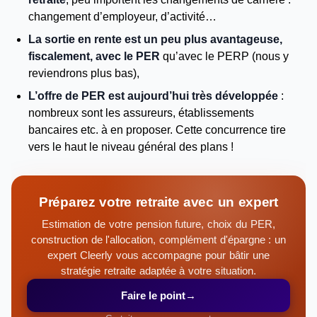
changement d’employeur, d’activité…
La sortie en rente est un peu plus avantageuse,
fiscalement, avec le PER
qu’avec le PERP (nous y
reviendrons plus bas),
L’offre de PER est aujourd’hui très développée
:
nombreux sont les assureurs, établissements
bancaires etc. à en proposer. Cette concurrence tire
vers le haut le niveau général des plans !
Préparez votre retraite avec un expert
Estimation de votre pension future, choix du PER,
construction de l'allocation, complément d'épargne : un
expert Cleerly vous accompagne pour bâtir une
stratégie retraite adaptée à votre situation.
Faire le point
→