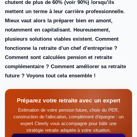
chutent de plus de 60% (voir 90%) lorsqu’ils
mettent un terme à leur carrière professionnelle.
Mieux vaut alors la préparer bien en amont,
notamment en capitalisant. Heureusement,
plusieurs solutions viables existent. Comment
fonctionne la retraite d’un chef d’entreprise ?
Comment sont calculées pension et retraite
complémentaire ? Comment améliorer sa retraite
future ? Voyons tout cela ensemble !
Préparez votre retraite avec un expert
Estimation de votre pension future, choix du PER,
construction de l'allocation, complément d'épargne : un
expert Cleerly vous accompagne pour bâtir une
stratégie retraite adaptée à votre situation.