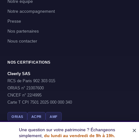
Notre équipe
Notre accompagnement
Presse
Nos partenaires
Nous contacter
NOS CERTIFICATIONS
Cleerly SAS
RCS de Paris 902 303 015
ORIAS n° 21007600
CNCEF n° 22/4995
Carte T CPI 7501 2025 000 000 340
ORIAS
ACPR
AMF
×
Une question sur votre patrimoine ? Échangeons
simplement,
du lundi au vendredi de 9h à 19h.