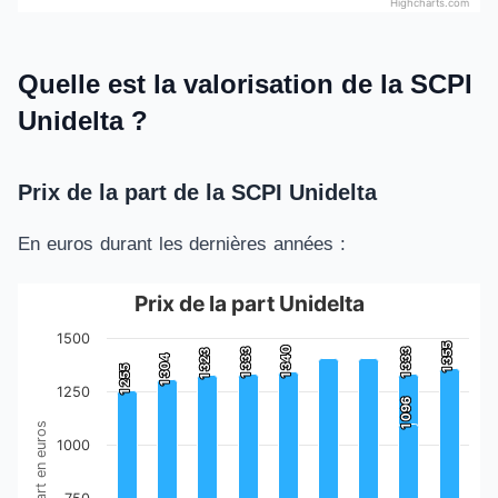
Highcharts.com
End of interactive chart.
Quelle est la valorisation de la SCPI
Unidelta ?
Prix de la part de la SCPI Unidelta
En euros durant les dernières années :
Prix de la part Unidelta
Prix de la part Unidelta
1500
1 355
1 355
1 340
1 340
1 333
1 333
1 333
1 333
1 323
1 323
Bar chart with 10 bars.
1 304
1 304
1 255
1 255
The chart has 1 X axis displaying categories.
1250
1 096
1 096
The chart has 1 Y axis displaying Prix de la part en euros. D
1000