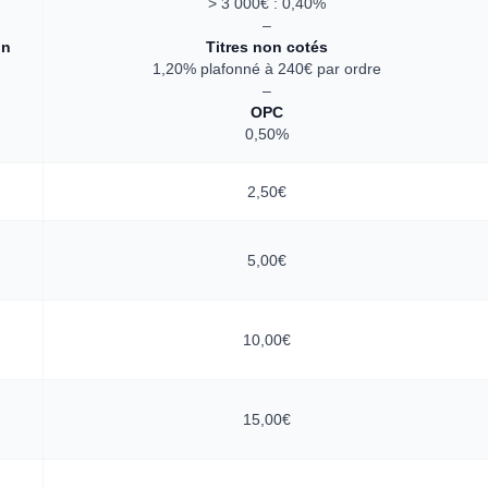
> 3 000€ : 0,40%
–
on
Titres non cotés
1,20% plafonné à 240€ par ordre
–
OPC
0,50%
2,50€
5,00€
10,00€
15,00€