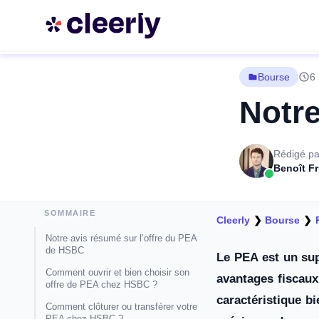
Bourse
6 
Notre
Rédigé pa
Benoît F
SOMMAIRE
Cleerly
❯
Bourse
❯
Notre avis résumé sur l’offre du PEA
de HSBC
Le PEA est un sup
Comment ouvrir et bien choisir son
avantages fiscaux
offre de PEA chez HSBC ?
caractéristique b
Comment clôturer ou transférer votre
PEA chez HSBC ?