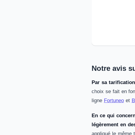
Notre avis s
Par sa tarificatio
choix se fait en f
ligne
Fortuneo
et
B
En ce qui concern
légèrement en de
appliqué le même ta