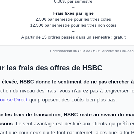
0,08% par semestre
–
Frais fixes par ligne
2,50€ par semestre pour les titres cotés
12,50€ par semestre pour les titres non cotés
–
A partir de 15 ordres passés dans un semestre : gratuit
Comparaison du PEA de HSBC et ceux de Foruneo e
ur les frais des offres de HSBC
n élevée, HSBC donne le sentiment de ne pas chercher à a
onction du niveau des frais, vous n’aurez pas à tergiverser
ourse Direct
qui proposent des coûts bien plus bas.
e les frais de transaction, HSBC reste au niveau du ma
ssous.
Le seul avantage est destiné aux clients qui préfèren
rif que pour ceux qui le font par internet, alors que la loi 