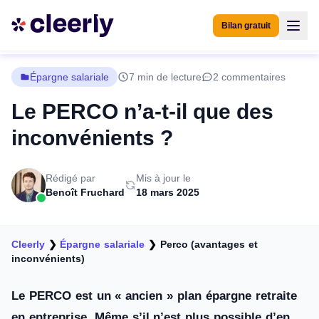
Bilan gratuit
Épargne salariale
7 min de lecture
2 commentaires
Le PERCO n’a-t-il que des
inconvénients ?
Rédigé par
Mis à jour le
Benoît Fruchard
18 mars 2025
Cleerly
❯
Épargne salariale
❯
Perco (avantages et
inconvénients)
Le PERCO est un « ancien » plan épargne retraite
en entreprise. Même s’il n’est plus possible d’en