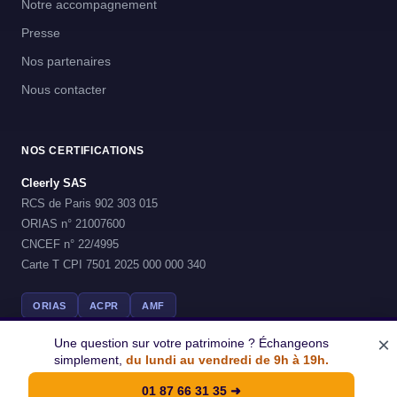
Notre accompagnement
Presse
Nos partenaires
Nous contacter
NOS CERTIFICATIONS
Cleerly SAS
RCS de Paris 902 303 015
ORIAS n° 21007600
CNCEF n° 22/4995
Carte T CPI 7501 2025 000 000 340
ORIAS
ACPR
AMF
×
Une question sur votre patrimoine ? Échangeons
simplement,
du lundi au vendredi de 9h à 19h.
© 2026 Cleerly - Tous droits reserves
01 87 66 31 35
➜