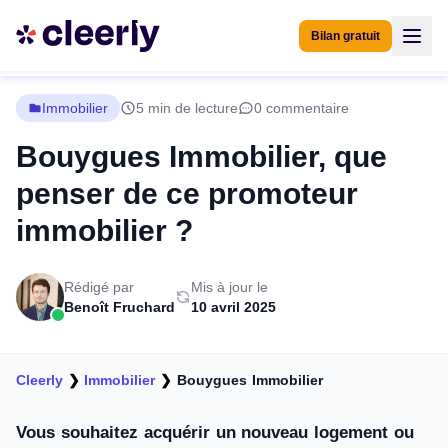
Bilan gratuit
Immobilier
5 min de lecture
0 commentaire
Bouygues Immobilier, que
penser de ce promoteur
immobilier ?
Rédigé par
Mis à jour le
Benoît Fruchard
10 avril 2025
Cleerly
❯
Immobilier
❯
Bouygues Immobilier
Vous souhaitez acquérir un nouveau logement ou