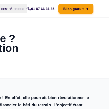
ices
À propos
01 87 66 31 35
Bilan gratuit
➜
ze ?
tion
e ! En effet, elle pourrait bien révolutionner le
socier le bâti du terrain. L’objectif étant