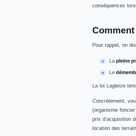
conséquences lorsq
Comment f
Pour rappel, on dis
La
pleine p
Le
démemb
La loi Lagleize ten
Concrètement, vous
(organisme foncier 
prix d’acquisition 
location des terrai