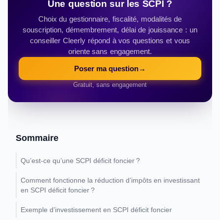
Une question sur les SCPI ?
Choix du gestionnaire, fiscalité, modalités de
souscription, démembrement, délai de jouissance : un
conseiller Cleerly répond à vos questions et vous
oriente sans engagement.
Poser ma question
→
Gratuit, sans engagement
Sommaire
Qu’est-ce qu’une SCPI déficit foncier ?
Comment fonctionne la réduction d’impôts en investissant
en SCPI déficit foncier ?
Exemple d’investissement en SCPI déficit foncier