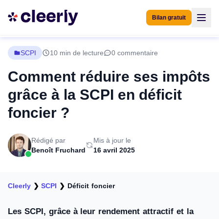
Bilan gratuit
SCPI
10 min de lecture
0 commentaire
Comment réduire ses impôts
grâce à la SCPI en déficit
foncier ?
Rédigé par
Mis à jour le
Benoît Fruchard
16 avril 2025
Cleerly
❯
SCPI
❯
Déficit foncier
Les SCPI, grâce à leur rendement attractif et la