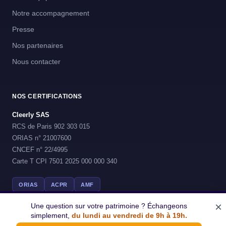
Notre accompagnement
Presse
Nos partenaires
Nous contacter
NOS CERTIFICATIONS
Cleerly SAS
RCS de Paris 902 303 015
ORIAS n° 21007600
CNCEF n° 22/4995
Carte T CPI 7501 2025 000 000 340
ORIAS
ACPR
AMF
×
Une question sur votre patrimoine ? Échangeons
simplement,
du lundi au vendredi de 9h à 19h.