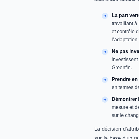
La part ver
travaillant 
et contrôle d
l’adaptatio
Ne pas inve
investissent
Greenfin.
Prendre en 
en termes de
Démontrer l
mesure et de
sur le chang
La décision d’attr
sur la base d’un ra