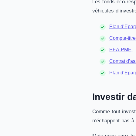
Les fonds éco-resp
véhicules d’invest
Plan d’Épar
Compte-titr
PEA-PME
,
Contrat d’as
Plan d’Épar
Investir d
Comme tout investi
n’échappent pas à 
Mais vous avez le 