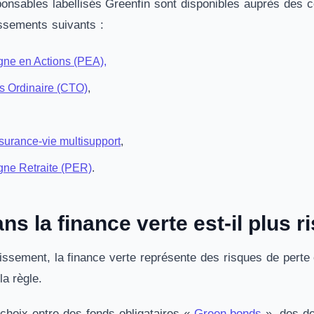
onsables labellisés Greenfin sont disponibles auprès des co
issements suivants :
gne en Actions (PEA),
es Ordinaire (CTO)
,
surance-vie multisupport
,
gne Retraite (PER)
.
ans la finance verte est-il plus r
ssement, la finance verte représente des risques de perte 
la règle.
choix entre des fonds obligataires «
Green bonds
», des de