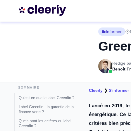
Informer
Green
Rédigé pa
Benoît F
SOMMAIRE
Cleerly
❯
S'informer
Qu’est-ce que le label Greenfin ?
Lancé en 2019, le 
Label Greenfin : la garantie de la
finance verte ?
énergétique. Ce l
Quels sont les critères du label
critères bien pré
Greenfin ?