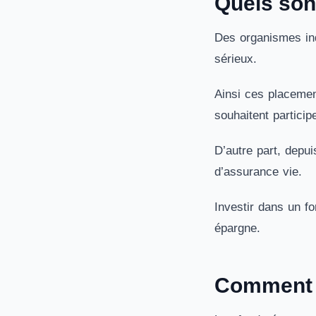
Quels son
Des organismes ind
sérieux.
Ainsi ces placemen
souhaitent particip
D’autre part, depu
d’assurance vie.
Investir dans un fo
épargne.
Comment i