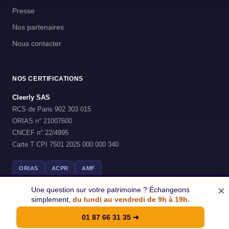
Presse
Nos partenaires
Nous contacter
NOS CERTIFICATIONS
Cleerly SAS
RCS de Paris 902 303 015
ORIAS n° 21007600
CNCEF n° 22/4995
Carte T CPI 7501 2025 000 000 340
ORIAS
ACPR
AMF
×
Une question sur votre patrimoine ? Échangeons
simplement,
du lundi au vendredi de 9h à 19h.
© 2026 Cleerly - Tous droits reserves
01 87 66 31 35
➜
Mentions legales
CGU