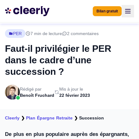
Bilan gratuit
PER
7 min de lecture
2 commentaires
Faut-il privilégier le PER
dans le cadre d’une
succession ?
Rédigé par
Mis à jour le
Benoît Fruchard
22 février 2023
Cleerly
❯
Plan Épargne Retraite
❯
Succession
De plus en plus populaire auprès des épargnants,