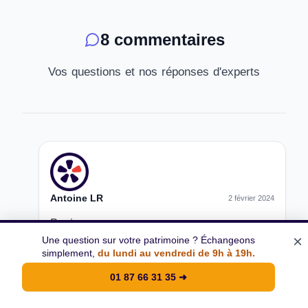
8 commentaires
Vos questions et nos réponses d'experts
Antoine LR
2 février 2024
Bonjour,
×
Une question sur votre patrimoine ? Échangeons
Que pensez-vous du produit structuré
simplement,
du lundi au vendredi de 9h à 19h.
Eiffel Rendement commercialisé par SG?
01 87 66 31 35
➜
Merci par avance. Cordialement