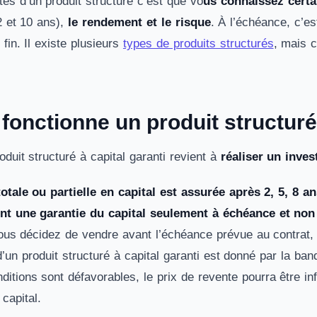
tés d’un produit structuré c’est que vo
us connaissez certa
2 et 10 ans),
le rendement et le risque
. À l’échéance, c’es
fin. Il existe plusieurs
types de produits structurés
, mais c
onctionne un produit structuré 
oduit structuré à capital garanti revient à
réaliser un inve
totale ou partielle en capital est assurée après 2, 5, 8 a
ent une garantie du capital seulement à échéance et non
vous décidez de vendre avant l’échéance prévue au contrat, 
d’un produit structuré à capital garanti est donné par la ba
ditions sont défavorables, le prix de revente pourra être i
 capital.