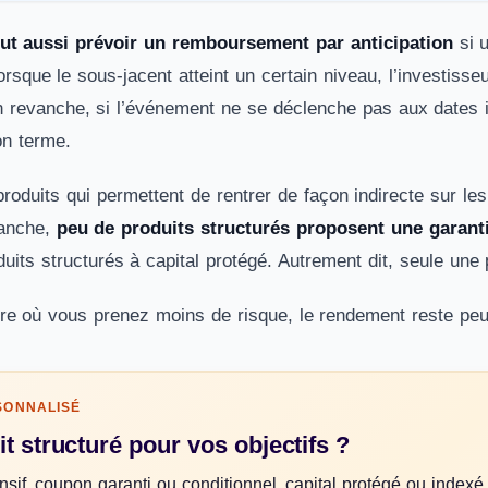
eut aussi prévoir un remboursement par anticipation
si u
orsque le sous-jacent atteint un certain niveau, l’investis
 revanche, si l’événement ne se déclenche pas aux dates in
on terme.
roduits qui permettent de rentrer de façon indirecte sur l
vanche,
peu de produits structurés proposent une garant
uits structurés à capital protégé. Autrement dit, seule une 
e où vous prenez moins de risque, le rendement reste peu
SONNALISÉ
t structuré pour vos objectifs ?
nsif, coupon garanti ou conditionnel, capital protégé ou indexé 