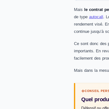
Mais
le contrat p
de type
autocall
. L
rendement visé. En
continue jusqu’à s
Ce sont donc des p
importants. En re
facilement des prod
Mais dans la mesur
CONSEIL PER
Quel produi
Défensif ou offe