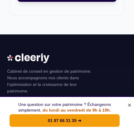
Cabinet de conseil en gestion de patrimoine.
Nous accompagnons nos clients dans
l'optimisation et la croissance de leur
patrimoine.
×
COORDONNEES
Une question sur votre patrimoine ? Échangeons
simplement,
du lundi au vendredi de 9h à 19h.
contact@cleerly.fr
01 87 66 31 35
➜
20 Rue du 4 Septembre
75002 Paris