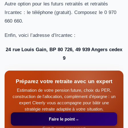
Autre option pour les futurs retraités et retraités
Ircantec : le téléphone (gratuit). Composez le 0 970
660 660.
Enfin, voici l’adresse d’Ircantec :
24 rue Louis Gain, BP 80 726, 49 939 Angers cedex
9
Préparez votre retraite avec un expert
Estimation de votre pension future, choix du PER,
construction de l'allocation, complément d'épargne : un
expert Cleerly vous accompagne pour bâtir une
stratégie retraite adaptée à votre situation.
Faire le point
→