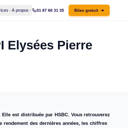
ices
À propos
01 87 66 31 35
Bilan gratuit
➜
PI Elysées Pierre
. Elle est distribuée par HSBC. Vous retrouverez
le rendement des dernières années, les chiffres