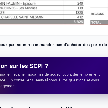
peux pas vous recommander pas d’acheter des parts de c
on sur les SCPI ?
naire, fiscalité, modalités de souscription, démembrement,
nce : un conseiller Cleerly répond à vos questions et vous
gagement.