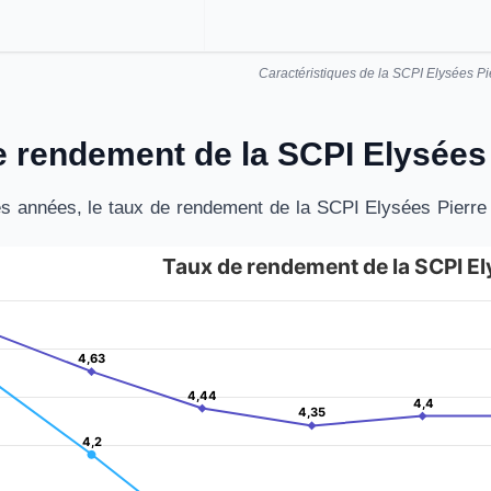
Caractéristiques de la SCPI Elysées Pi
le rendement de la SCPI Elysées
es années, le taux de rendement de la SCPI Elysées Pierre a
Taux de rendement de la SCPI El
ement de la SCPI Elysées Pierre
es.
4,63
4,63
is displaying categories.
is displaying Montant en euros. Data ranges from 3.64 to 4.85.
4,44
4,44
4,4
4,4
4,35
4,35
4,2
4,2