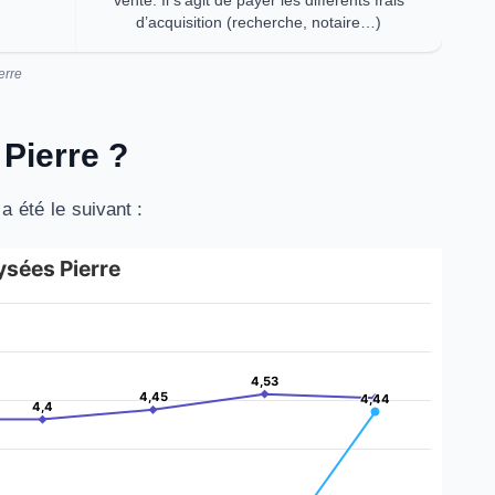
d’acquisition (recherche, notaire…)
erre
 Pierre ?
 été le suivant :
ysées Pierre
4,53
4,53
4,45
4,45
4,44
4,44
4,4
4,4