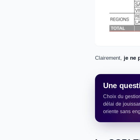
Clairement,
je ne 
Une questi
Choix du gestion
délai de jouissa
oriente sans en