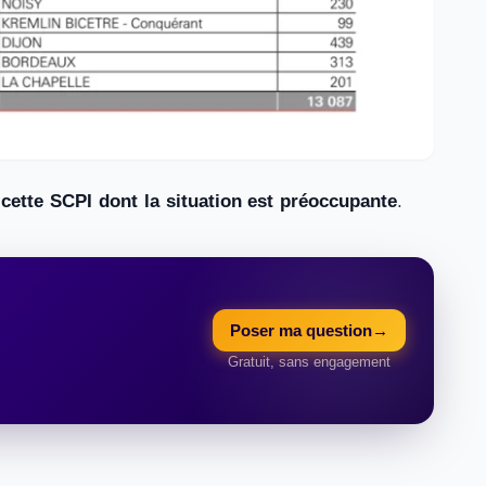
ette SCPI dont la situation est préoccupante
.
Poser ma question
→
Gratuit, sans engagement