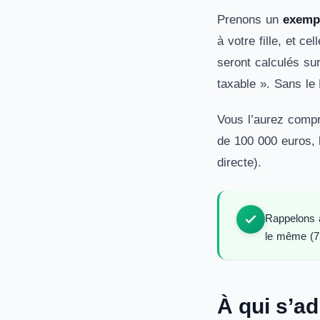
Prenons un
exempl
à votre fille, et c
seront calculés su
taxable ». Sans le
Vous l’aurez comp
de 100 000 euros, l
directe).
Rappelons a
le même (7
À qui s’ad