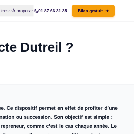
ices
À propos
01 87 66 31 35
Bilan gratuit
➜
te Dutreil ?
e. Ce dispositif permet en effet de profiter d’une
nation ou succession. Son objectif est simple :
e repreneur, comme c’est le cas chaque année. Le