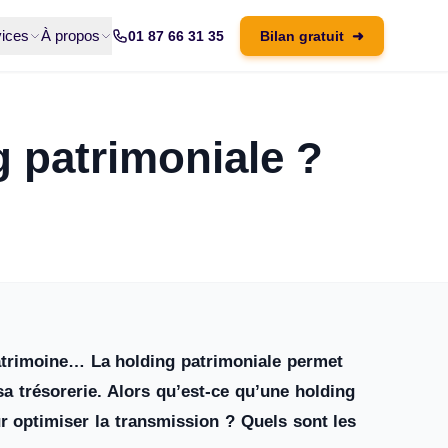
ices
À propos
01 87 66 31 35
Bilan gratuit
➜
 patrimoniale ?
atrimoine… La holding patrimoniale permet
r sa trésorerie. Alors qu’est-ce qu’une holding
r optimiser la transmission ? Quels sont les