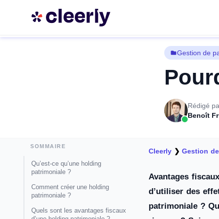
Gestion de p
Pourq
Rédigé pa
Benoît F
SOMMAIRE
Cleerly
❯
Gestion de
Qu’est-ce qu’une holding
patrimoniale ?
Avantages fiscaux
Comment créer une holding
d’utiliser des eff
patrimoniale ?
patrimoniale ? Qu
Quels sont les avantages fiscaux
d’une holding patrimoniale ?