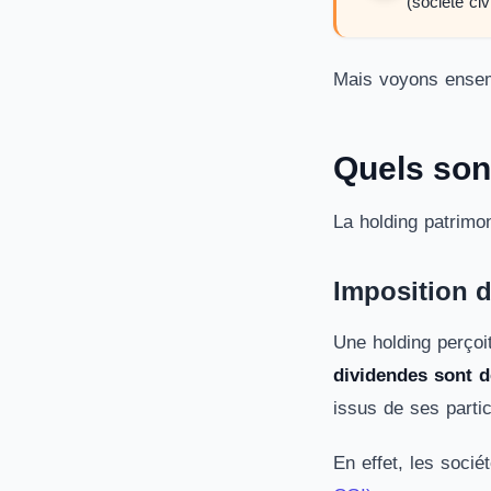
(société ci
Mais voyons ensemb
Quels son
La holding patrimo
Imposition 
Une holding perçoit
dividendes sont d
issus de ses partic
En effet, les socié