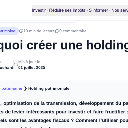
Investir
Réduire ses impôts
S'informer
Nos serv
atrimoine
10 min de lecture
0 commentaire
uoi créer une holding
r
Mis à jour le
ruchard
01 juillet 2025
 patrimoine
❯
Holding patrimoniale
, optimisation de la transmission, développement du p
ets de levier intéressants pour investir et faire fructifie
els sont les avantages fiscaux ? Comment l’utiliser pou