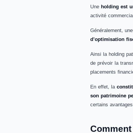
Une
holding est un
activité commerci
Généralement, un
d’optimisation fis
Ainsi la holding pa
de prévoir la trans
placements financi
En effet, la
consti
son patrimoine p
certains avantage
Comment c