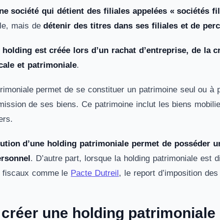
e société qui détient des filiales appelées « sociétés fil
ale, mais de
détenir des titres dans ses filiales et de pe
e
holding est créée lors d’un rachat d’entreprise, de la c
cale et patrimoniale
.
trimoniale permet de se constituer un patrimoine seul ou à p
mission de ses biens. Ce patrimoine inclut les biens mobilier
ers.
tution d’une holding patrimoniale permet de posséder un
ersonnel
. D’autre part, lorsque la holding patrimoniale est d
s fiscaux comme le
Pacte Dutreil
, le report d’imposition de
réer une holding patrimoniale