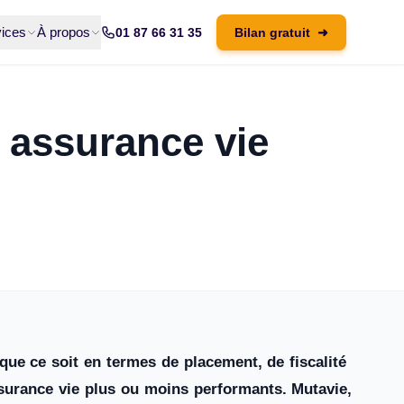
ices
À propos
01 87 66 31 35
Bilan gratuit
➜
 assurance vie
ue ce soit en termes de placement, de fiscalité
ssurance vie plus ou moins performants. Mutavie,