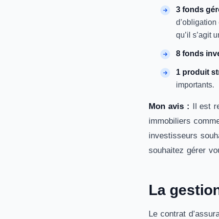
3 fonds gé
d’obligation
qu’il s’agit
8 fonds inv
1 produit s
importants.
Mon avis :
Il est 
immobiliers comme 
investisseurs souh
souhaitez gérer v
La gestion
Le contrat d’assura