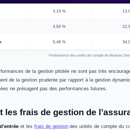
3,19 %
13,
4,50 %
22,
e
5,48 %
34,
Performance des unités de compte de Mutavie (Je
formances de la gestion pilotée ne sont pas très encouragea
ment de la gestion prudente par rapport à la gestion dynami
ées ne présagent pas des performances futures.
 les frais de gestion de l’assu
 d’entrée
et les
frais de gestion
des unités de compte du con