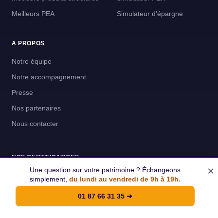
Meilleurs PEA
Simulateur d'épargne
A PROPOS
Notre équipe
Notre accompagnement
Presse
Nos partenaires
Nous contacter
NOS CERTIFICATIONS
×
Une question sur votre patrimoine ? Échangeons
Cleerly SAS
simplement,
du lundi au vendredi de 9h à 19h.
RCS de Paris 902 303 015
01 87 66 31 35
➜
ORIAS n° 21007600
CNCEF n° 22/4995