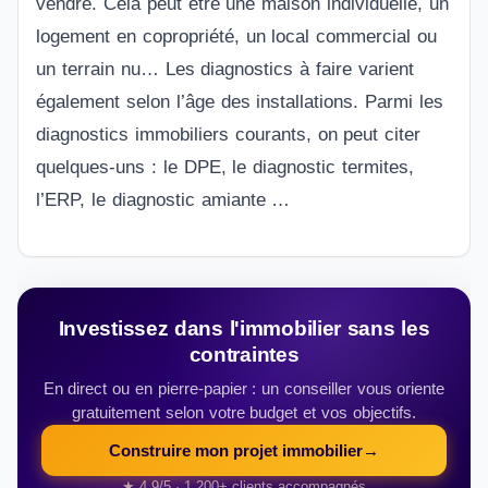
vendre. Cela peut être une maison individuelle, un
logement en copropriété, un local commercial ou
un terrain nu… Les diagnostics à faire varient
également selon l’âge des installations. Parmi les
diagnostics immobiliers courants, on peut citer
quelques-uns : le DPE, le diagnostic termites,
l’ERP, le diagnostic amiante …
Investissez dans l'immobilier sans les
contraintes
En direct ou en pierre-papier : un conseiller vous oriente
gratuitement selon votre budget et vos objectifs.
Construire mon projet immobilier
→
★ 4,9/5 · 1 200+ clients accompagnés