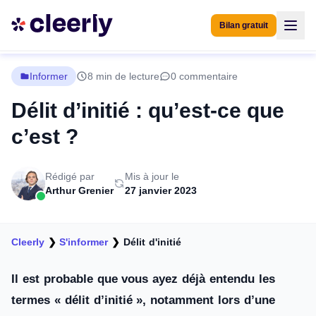
Bilan gratuit
Informer
8 min de lecture
0 commentaire
Délit d’initié : qu’est-ce que
c’est ?
Rédigé par
Mis à jour le
Arthur Grenier
27 janvier 2023
Cleerly
❯
S'informer
❯
Délit d'initié
Il est probable que vous ayez déjà entendu les
termes « délit d’initié », notamment lors d’une