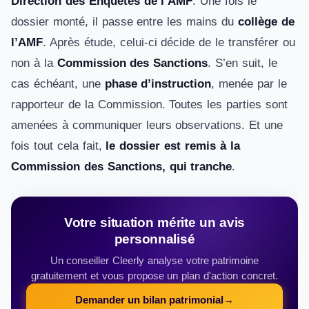
Direction des Enquêtes de l’AMF
. Une fois le
dossier monté, il passe entre les mains du
collège de
l’AMF
. Après étude, celui-ci décide de le transférer ou
non à la
Commission des Sanctions
. S’en suit, le
cas échéant, une
phase d’instruction
, menée par le
rapporteur de la Commission. Toutes les parties sont
amenées à communiquer leurs observations. Et une
fois tout cela fait,
le dossier est remis à la
Commission des Sanctions, qui tranche
.
Votre situation mérite un avis
personnalisé
Un conseiller Cleerly analyse votre patrimoine
gratuitement et vous propose un plan d'action concret.
Demander un bilan patrimonial
→