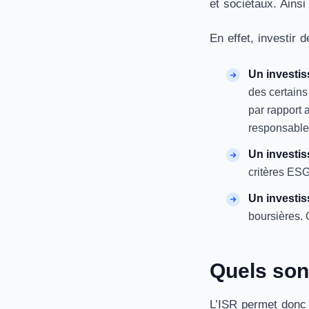
et sociétaux. Ainsi
En effet, investir 
Un investi
des certains
par rapport 
responsable 
Un investis
critères ES
Un investis
boursières. 
Quels sont
L’ISR permet donc d