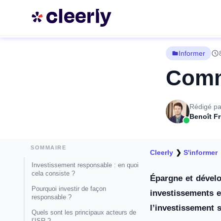
Informer
Comme
Rédigé pa
Benoît F
SOMMAIRE
Cleerly
❯
S'informer
Investissement responsable : en quoi
cela consiste ?
Épargne et dévelo
Pourquoi investir de façon
investissements e
responsable ?
l’investissement 
Quels sont les principaux acteurs de
l’ISR ?