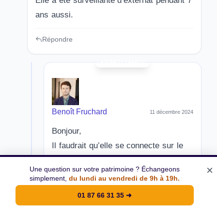
Elle a été surveillante d’externat pendant 7
ans aussi.
Répondre
Benoît Fruchard
11 décembre 2024
Bonjour,
Il faudrait qu’elle se connecte sur le
site
info-retraite
pour avoir une
×
Une question sur votre patrimoine ? Échangeons
visibilité sur sa situation et les
simplement,
du lundi au vendredi de 9h à 19h.
trimestres qu’elle a cotisé.
01 87 66 31 35
➜
Répondre