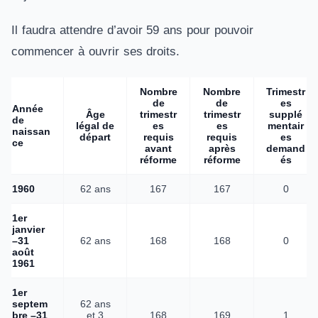
Il faudra attendre d’avoir 59 ans pour pouvoir
commencer à ouvrir ses droits.
Nombre
Nombre
Trimestr
de
de
es
Année
Âge
trimestr
trimestr
supplé
de
légal de
es
es
mentair
naissan
départ
requis
requis
es
ce
avant
après
demand
réforme
réforme
és
1960
62 ans
167
167
0
1er
janvier
–31
62 ans
168
168
0
août
1961
1er
septem
62 ans
bre –31
et 3
168
169
1