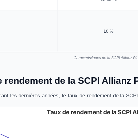
10 %
Caractéristiques de la SCPI Allianz Pi
e rendement de la SCPI Allianz P
ant les dernières années, le taux de rendement de la SCPI A
Taux de rendement de la SCPI Al
ement de la SCPI Allianz Pierre
es.