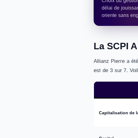
Choix du gestion
délai de jouissa
oriente sans en
La SCPI Al
Allianz Pierre a é
est de 3 sur 7. Voi
Capitalisation de 