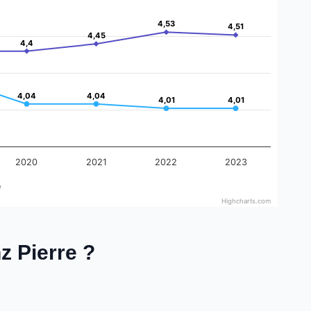
4,53
4,53
4,51
4,51
4,45
4,45
4,4
4,4
4,04
4,04
4,04
4,04
4,01
4,01
4,01
4,01
2020
2021
2022
2023
e
Highcharts.com
nz Pierre ?