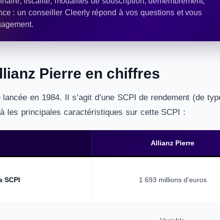
naire, fiscalité, modalités de souscription, démembrement,
nce : un conseiller Cleerly répond à vos questions et vous
gagement.
lianz Pierre en chiffres
té lancée en 1984. Il s’agit d’une SCPI de rendement (de ty
là les principales caractéristiques sur cette SCPI :
Allianz Pierre
la SCPI
1 693 millions d’euros