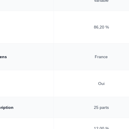
Variable
n
86,20 %
iens
France
Oui
ription
25 parts
12,00 %