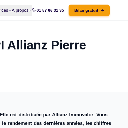
ices
À propos
01 87 66 31 35
Bilan gratuit
➜
I Allianz Pierre
 Elle est distribuée par Allianz Immovalor. Vous
, le rendement des dernières années, les chiffres