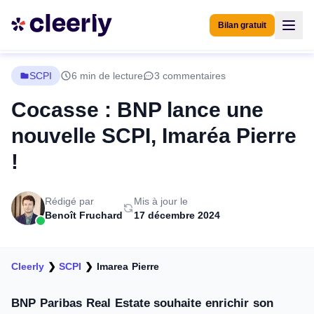
Bilan gratuit
SCPI
6 min de lecture
3 commentaires
Cocasse : BNP lance une
nouvelle SCPI, Imaréa Pierre
!
Rédigé par
Mis à jour le
Benoît Fruchard
17 décembre 2024
Cleerly
❯
SCPI
❯
Imarea Pierre
BNP Paribas Real Estate souhaite enrichir son