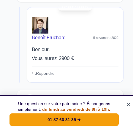
Benoît Fruchard
5 novembre 2022
Bonjour,
Vous aurez 2900 €
Répondre
×
Une question sur votre patrimoine ? Échangeons
simplement,
du lundi au vendredi de 9h à 19h.
Desbazeille
18 avril 2023
01 87 66 31 35
➜
Ancien de Paribas, je suis insatisfait du