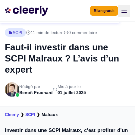
Bilan gratuit
SCPI
11 min de lecture
0 commentaire
Faut-il investir dans une
SCPI Malraux ? L’avis d’un
expert
Rédigé par
Mis à jour le
Benoît Fruchard
01 juillet 2025
Cleerly
❯
SCPI
❯
Malraux
Investir dans une SCPI Malraux, c’est profiter d’un