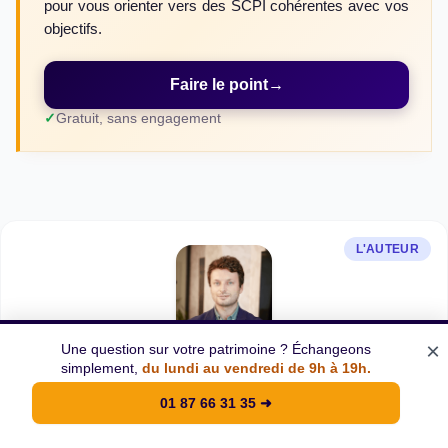
pour vous orienter vers des SCPI cohérentes avec vos
objectifs.
Faire le point
→
Gratuit, sans engagement
L'AUTEUR
×
Une question sur votre patrimoine ? Échangeons
Benoît Fruchard
simplement,
du lundi au vendredi de 9h à 19h.
Fondateur de Cleerly - Conseiller en gestion de
01 87 66 31 35
➜
patrimoine