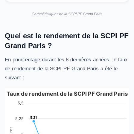
Caractéristiques de la SCPI PF Grand Paris
Quel est le rendement de la SCPI PF
Grand Paris ?
En pourcentage durant les 8 dernières années, le taux
de rendement de la SCPI PF Grand Paris a été le
suivant :
Taux de rendement de la SCPI PF Grand Paris
Taux de rendement de la SCPI PF Grand Pari
5,5
Line chart with 2 lines.
5,21
5,21
5,25
The chart has 1 X axis displaying categories.
The chart has 1 Y axis displaying Montant en euros. Data ran