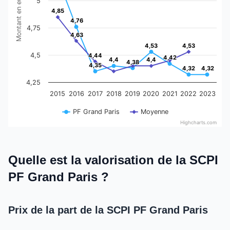
Montant en euros
5
4,85
4,85
4,76
4,76
4,75
4,63
4,63
4,53
4,53
4,53
4,53
4,5
4,44
4,44
4,42
4,42
4,4
4,4
4,4
4,4
4,38
4,38
4,35
4,35
4,32
4,32
4,32
4,32
4,25
2015
2016
2017
2018
2019
2020
2021
2022
2023
PF Grand Paris
Moyenne
Highcharts.com
End of interactive chart.
Quelle est la valorisation de la SCPI
PF Grand Paris ?
Prix de la part de la SCPI PF Grand Paris